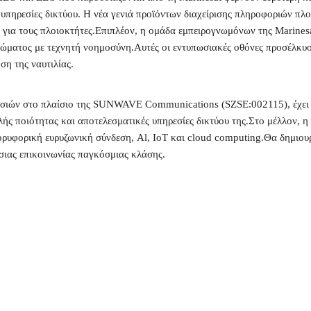
 υπηρεσίες δικτύου. Η νέα γενιά προϊόντων διαχείρισης πληροφοριών πλ
 για τους πλοιοκτήτες.Επιπλέον, η ομάδα εμπειρογνωμόνων της Marinesat
ηρώματος με τεχνητή νοημοσύνη.Αυτές οι εντυπωσιακές οθόνες προσέλκυσ
ση της ναυτιλίας.
σιών στο πλαίσιο της SUNWAVE Communications (SZSE:002115), έχει α
λής ποιότητας και αποτελεσματικές υπηρεσίες δικτύου της.Στο μέλλον, η
δορυφορική ευρυζωνική σύνδεση, Al, IoT και cloud computing.Θα δημι
σιας επικοινωνίας παγκόσμιας κλάσης.