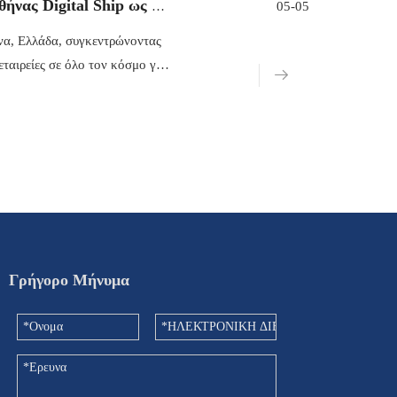
Η MarineSat συμμετείχε στο Εαρινό Συνέδριο της Αθήνας Digital Ship ως Χορηγός
05-05
ήνα, Ελλάδα, συγκεντρώνοντας
ταιρείες σε όλο τον κόσμο για
τη ναυτιλιακή βιομηχανία.Η
Γρήγορο Μήνυμα