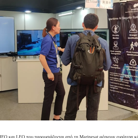
 HEO και LEO που παρουσιάζονται από τη Marinesat φέρνουν ευρύτερη κά